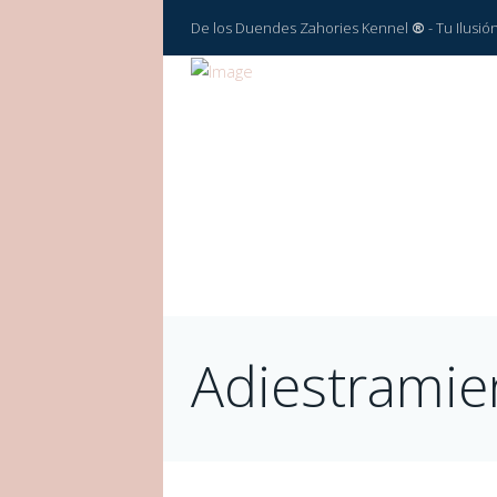
De los Duendes Zahories Kennel
®
- Tu Ilusi
Adiestramie