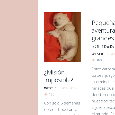
Pequeñ
aventura
grandes
sonrisas
12/0
WESTIE
180
Entre carrer
¿Misión
torpes, juego
Imposible?
interminables
miradas que
19/03/2025
WESTIE
derriten el c
180
nuestros cac
Con solo 5 semanas
siguen desc
de edad, buscan la
el mundo. Es