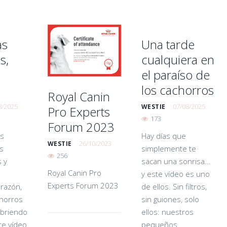
as
Una tarde
s,
cualquiera en
el paraíso de
los cachorros
Royal Canin
8/2025
07/08/2025
WESTIE
Pro Experts
173
Forum 2023
as
Hay días que
26/10/2023
WESTIE
s
simplemente te
256
 y
sacan una sonrisa…
Royal Canin Pro
y este vídeo es uno
Experts Forum 2023
orazón,
de ellos. Sin filtros,
horros
sin guiones, solo
ubriendo
ellos: nuestros
te vídeo
pequeños