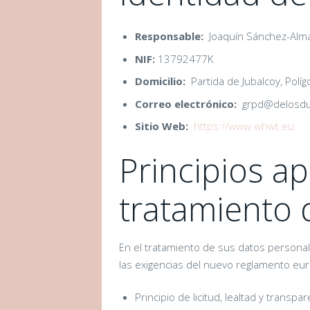
Responsable:
Joaquín Sánchez-Alma
NIF:
13792477K
Domicilio:
Partida de Jubalcoy, Políg
Correo electrónico:
grpd@delosdu
Sitio Web:
https://www.whwt.eu
Principios ap
tratamiento 
En el tratamiento de sus datos personales
las exigencias del nuevo reglamento eu
Principio de licitud, lealtad y transp