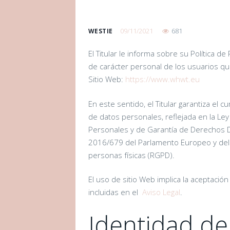
09/11/2021
681
WESTIE
El Titular le informa sobre su Política d
de carácter personal de los usuarios q
Sitio Web:
https://www.whwt.eu
En este sentido, el Titular garantiza el
de datos personales, reflejada en la Le
Personales y de Garantía de Derechos D
2016/679 del Parlamento Europeo y del C
personas físicas (RGPD).
El uso de sitio Web implica la aceptación
incluidas en el
Aviso Legal
.
Identidad de