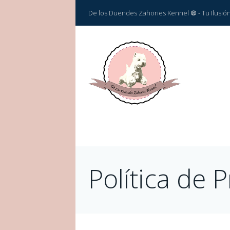
De los Duendes Zahories Kennel
®
- Tu Ilusi
Política de 