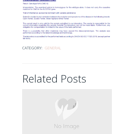
Demasiado
pequeños para
tanto encanto…
20/03/2026
CATEGORY:
GENERAL
Una tarde
cualquiera en el
Related Posts
paraíso de los
cachorros
07/08/2025