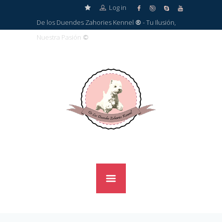
Log in
De los Duendes Zahories Kennel
®
- Tu Ilusión,
Nuestra Pasión
©