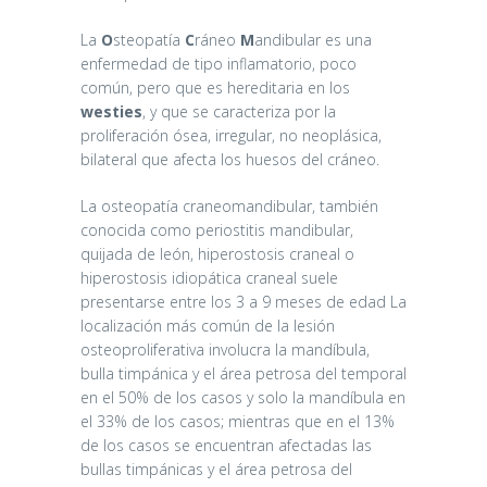
La
O
steopatía
C
ráneo
M
andibular es una
enfermedad de tipo inflamatorio, poco
común, pero que es hereditaria en los
westies
, y que se caracteriza por la
proliferación ósea, irregular, no neoplásica,
bilateral que afecta los huesos del cráneo.
La osteopatía craneomandibular, también
conocida como periostitis mandibular,
quijada de león, hiperostosis craneal o
hiperostosis idiopática craneal suele
presentarse entre los 3 a 9 meses de edad La
localización más común de la lesión
osteoproliferativa involucra la mandíbula,
bulla timpánica y el área petrosa del temporal
en el 50% de los casos y solo la mandíbula en
el 33% de los casos; mientras que en el 13%
de los casos se encuentran afectadas las
bullas timpánicas y el área petrosa del