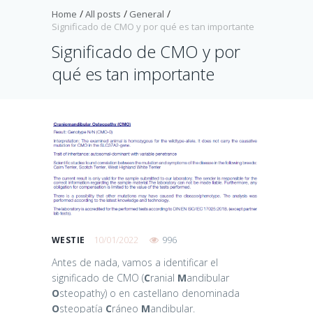
Home
All posts
General
Significado de CMO y por qué es tan importante
Significado de CMO y por
qué es tan importante
10/01/2022
996
WESTIE
Antes de nada, vamos a identificar el
significado de CMO (
C
ranial
M
andibular
O
steopathy) o en castellano denominada
O
steopatía
C
ráneo
M
andibular.